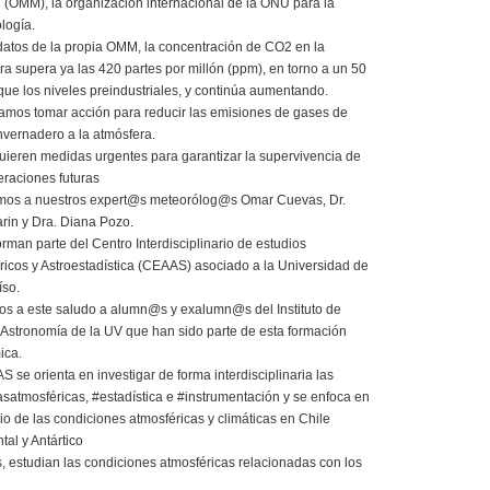
 (OMM), la organización internacional de la ONU para la
logía.
atos de la propia OMM, la concentración de CO2 en la
ra supera ya las 420 partes por millón (ppm), en torno a un 50
ue los niveles preindustriales, y continúa aumentando.
amos tomar acción para reducir las emisiones de gases de
invernadero a la atmósfera.
quieren medidas urgentes para garantizar la supervivencia de
eraciones futuras
os a nuestros expert@s meteorólog@s Omar Cuevas, Dr.
arin y Dra. Diana Pozo.
orman parte del Centro Interdisciplinario de estudios
ricos y Astroestadística (CEAAS) asociado a la Universidad de
íso.
 a este saludo a alumn@s y exalumn@s del Instituto de
y Astronomía de la UV que han sido parte de esta formación
ica.
 se orienta en investigar de forma interdisciplinaria las
asatmosféricas, #estadística e #instrumentación y se enfoca en
dio de las condiciones atmosféricas y climáticas en Chile
tal y Antártico
 estudian las condiciones atmosféricas relacionadas con los