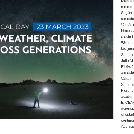
Mundial
meteoro
Según d
atmósfe
% más q
Necesit
efecto 
‼️Se re
las gen
Saludam
Julio M
Ell@s f
atmosfé
Valpara
Sumamos
Física 
académ
El CEAAS
#cienci
el estu
continen
Además,