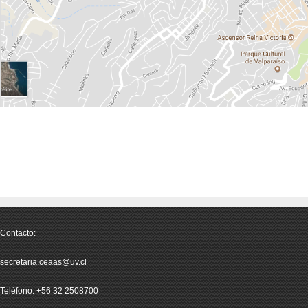
Contacto:
secretaria.ceaas@uv.cl
Teléfono: +56 32 2508700